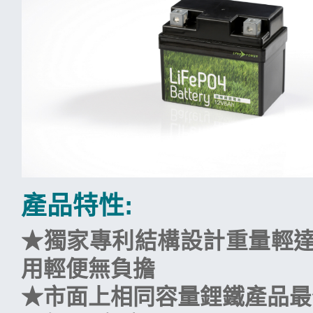
產品特性:
★獨家專利結構設計重量輕達
用輕便無負擔
★市面上相同容量鋰鐵產品最