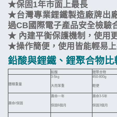
★保固1年市面上最長
★台灣專業鋰鐵製造廠牌出
過CB國際電子產品安全檢驗
★ 內建平衡保護機制，使用
★操作簡便，使用皆能輕易上
鉛酸與鋰鐵、鋰聚合物比
鉛酸
鋰聚合物
3-5kg
450-800g
體積重量
大而笨重
輕便
壽命一年
壽命3-5年
壽命/保固
保固6個月
保固3個月