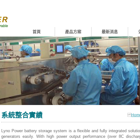
首頁
產品方案
最新消息
系統整合實績
Hom
Lyno Power battery storage system is a flexible and fully integrated solut
generators easily. With high power output performance (over 8C dischar