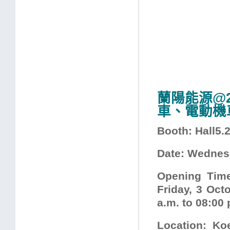
蘭陽能源@
車、電動機
Booth: Hall5.
Date: Wednesd
Opening Time
Friday, 3 Oct
a.m. to 08:00 
Location: K